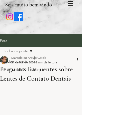
Seja muito bem vindo
Post
Todos os posts
Marcelo de Araujo Garcia
Todos os posts
27 de jul. de 2024
2 min de leitura
Perguntas Frequentes sobre
Harmonização Facial
Lentes de Contato Dentais