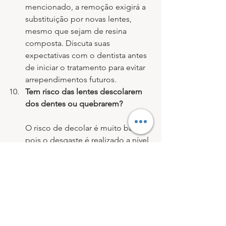
mencionado, a remoção exigirá a 
substituição por novas lentes, 
mesmo que sejam de resina 
composta. Discuta suas 
expectativas com o dentista antes 
de iniciar o tratamento para evitar 
arrependimentos futuros.
Tem risco das lentes descolarem 
dos dentes ou quebrarem?
O risco de decolar é muito baixo, 
pois o desgaste é realizado a nível 
de esmalte, onde se tem uma 
ótima adesão. Quanto às fraturas, 
um bom planejamento e ajustes 
oclusais ajudam a minimizá-las.
Se tiver mais perguntas ou precisar de 