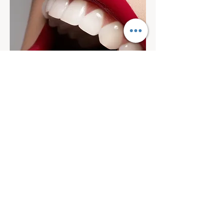
O detalhe que faz toda a diferença.
Ajustamos o contorno gengival para
criar uma moldura harmônica,
valorizando a exposição dos seus
dentes ao sorrir.