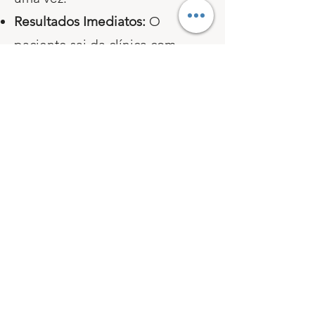
Resultados Imediatos:
O
paciente sai da clínica com
melhorias visíveis.
Considerações
Finais:
O Day Clinic é uma opção
valiosa para quem busca
tratamentos odontológicos
completos e eficientes. No
entanto, é fundamental que o
paciente esteja ciente das